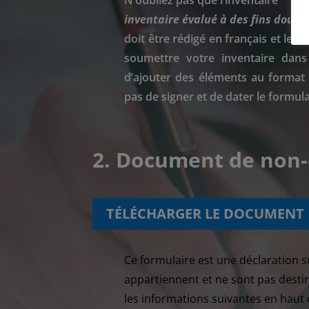
N’oubliez pas que l’inventaire
inventaire évalué à des fins douan
doit être rédigé en français et l
soumettre votre inventaire dans
d’ajouter des éléments au format s
pas de signer et de dater le formula
2. Document de non-
TÉLÉCHARGER LE DOCUMENT
Ce formulaire est une déclaration 
appartiennent et ne sont pas destin
les informations suivantes en haut 