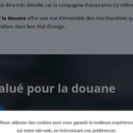
t être très détaillé, car la compagnie d’assurance s’y référe
r la douane
offre une vue d’ensemble des marchandises que
ndises dans leur état d’usage.
valué pour la douane
Nous utilisons des cookies pour vous garantir la meilleure expérienc
sur notre site-web, en mémorisant vos préférences.