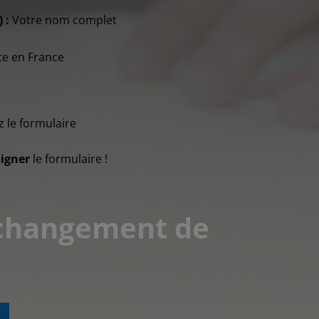
 :
Votre nom complet
e en France
z le formulaire
signer
le formulaire !
e changement de