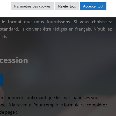
Paramètres des cookies
Rejeter tout
Accepter tout
ières
es valeurs en euros. Nous vous recommandons vivement de
 le format que nous fournissons. Si vous choisissez
tandard, ils doivent être rédigés en français. N’oubliez
ire.
cession
sur l’honneur confirmant que les marchandises vous
ées à la revente. Pour remplir le formulaire, complétez
de page :