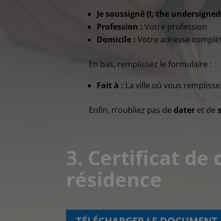
Je soussigné (I, the undersigned)
Profession :
Votre profession
Domicile :
Votre adresse complèt
En bas, remplissez le formulaire :
Fait à :
La ville où vous remplisse
Enfin, n’oubliez pas de
dater
et de
3. Certificat d
résidence
TÉLÉCHARGER LE DOCUMENT